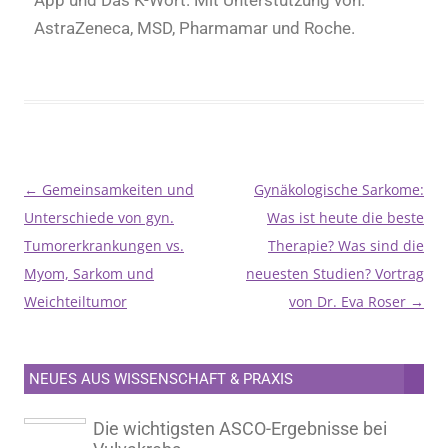
AstraZeneca, MSD, Pharmamar und Roche.
←
Gemeinsamkeiten und
Gynäkologische Sarkome:
Beitragsnavigation
Unterschiede von gyn.
Was ist heute die beste
Tumorerkrankungen vs.
Therapie? Was sind die
Myom, Sarkom und
neuesten Studien? Vortrag
Weichteiltumor
von Dr. Eva Roser
→
NEUES AUS WISSENSCHAFT & PRAXIS
Die wichtigsten ASCO-Ergebnisse bei