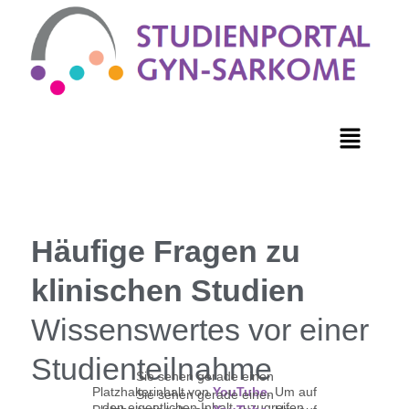
Häufige Fragen zu
klinischen Studien
Wissenswertes vor einer
Studienteilnahme
Sie sehen gerade einen
Platzhalterinhalt von
YouTube
. Um auf
Sie sehen gerade einen
den eigentlichen Inhalt zuzugreifen,