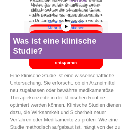
Platzhalterinhalt von
YouTube
. Um auf
klicken Sie auf die Schaltfläche unten.
den eigentlichen Inhalt zuzugreifen,
Bitte beachten Sie, dass dabei Daten
klicken Sie auf die Schaltfläche unten.
an Drittanbieter weitergegeben werden.
Bitte beachten Sie, dass dabei Daten
an Drittanbieter weitergegeben werden.
Mehr Informationen
Mehr Informationen
Inhalt entsperren
Inhalt entsperren
Was ist eine klinische
Erforderlichen Service
Studie?
Erforderlichen Service
akzeptieren und Inhalte
akzeptieren und Inhalte
entsperren
entsperren
Eine klinische Studie ist eine wissenschaftliche
Untersuchung. Sie erforscht, ob ein Arzneimittel
neu zugelassen oder bewährte medikamentöse
Therapiekonzepte in der klinischen Routine
optimiert werden können. Klinische Studien dienen
dazu, die Wirksamkeit und Sicherheit neuer
Verfahren oder Medikamente zu prüfen. Wie eine
Studie methodisch aufgebaut ist, hängt von der zu